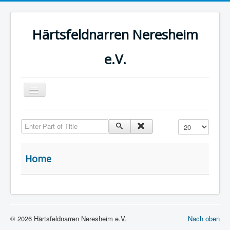
Härtsfeldnarren Neresheim
e.V.
Toggle
Navigation
Home
Enter Part of Title
Anzeige #
Kretzentalweible
Bürsten Balthes
Home
Das Lied des Bürsten Balthes
Geschichte
Termine
© 2026 Härtsfeldnarren Neresheim e.V.
Nach oben
Kontakt